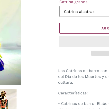
Catrina grande
AGR
Agregando
el
Las Catrinas de barro son 
producto
del Día de los Muertos y u
a
cultura.
tu
carrito
Características:
de
• Catrinas de barro: Elab
compra