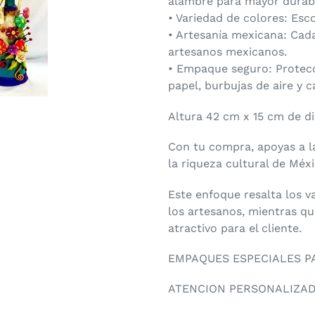
alambre para mayor durabi
• Variedad de colores: Esc
• Artesanía mexicana: Cad
artesanos mexicanos.
• Empaque seguro: Protecci
papel, burbujas de aire y c
Altura 42 cm x 15 cm de d
Con tu compra, apoyas a l
la riqueza cultural de Méxi
Este enfoque resalta los v
los artesanos, mientras q
atractivo para el cliente.
EMPAQUES ESPECIALES PA
ATENCION PERSONALIZADA