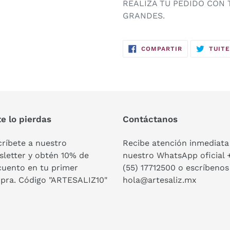
REALIZA TU PEDIDO CON 
GRANDES.
COMPARTIR
COMPARTIR
TUIT
EN
FACEBOOK
e lo pierdas
Contáctanos
ríbete a nuestro
Recibe atención inmediata
letter y obtén 10% de
nuestro WhatsApp oficial 
cuento en tu primer
(55) 17712500 o escríbenos
pra. Código "ARTESALIZ10"
hola@artesaliz.mx