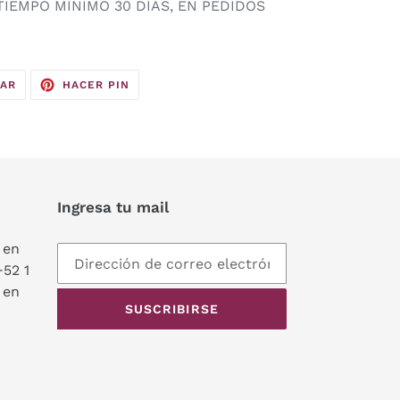
TIEMPO MÍNIMO 30 DÍAS, EN PEDIDOS
TUITEAR
PINEAR
EAR
HACER PIN
EN
EN
TWITTER
PINTEREST
Ingresa tu mail
 en
+52 1
 en
SUSCRIBIRSE