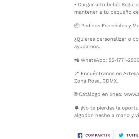
• Cargar a tu bebé: Seguro
mantener a tu pequeño cerc
📦 Pedidos Especiales y M
¿Quieres personalizar o c
ayudamos.
📲 WhatsApp: 55-1771-250
📍 Encuéntranos en Artesali
Zona Rosa, CDMX.
🌐 Catálogo en línea: www.
🔔 ¡No te pierdas la oport
algodón hecho a mano y viv
COMPARTIR
COMPARTIR
TUIT
EN