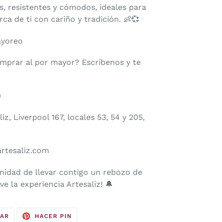
s, resistentes y cómodos, ideales para
a de ti con cariño y tradición. 👶💞
ayoreo
omprar al por mayor? Escríbenos y te
0
z, Liverpool 167, locales 53, 54 y 205,
artesaliz.com
unidad de llevar contigo un rebozo de
e la experiencia Artesaliz! 🔔
TUITEAR
PINEAR
EAR
HACER PIN
EN
EN