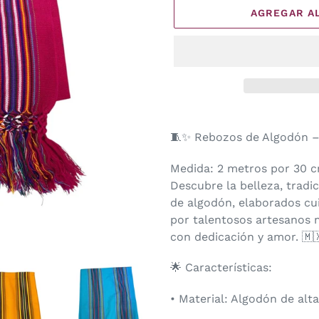
AGREGAR A
Agregando
el
🧵✨ Rebozos de Algodón – 
producto
a
Medida: 2 metros por 30 
tu
Descubre la belleza, tradi
carrito
de algodón, elaborados cu
de
por talentosos artesanos 
compra
con dedicación y amor. 🇲
🌟 Características:
• Material: Algodón de alta